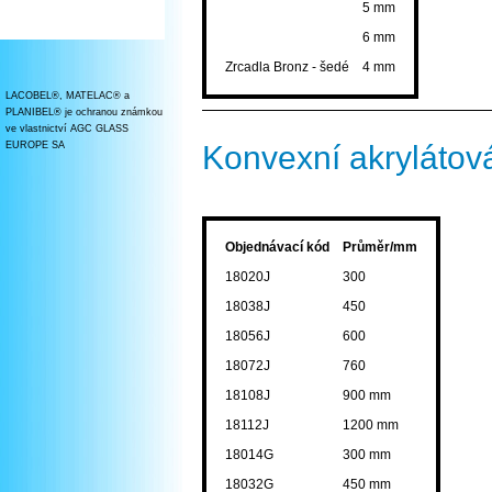
5 mm
6 mm
Zrcadla Bronz - šedé
4 mm
LACOBEL®, MATELAC® a
PLANIBEL® je ochranou známkou
ve vlastnictví AGC GLASS
Konvexní akrylátov
EUROPE SA
Objednávací kód
Průměr/mm
18020J
300
18038J
450
18056J
600
18072J
760
18108J
900 mm
18112J
1200 mm
18014G
300 mm
18032G
450 mm