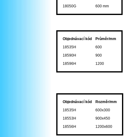
18050G
600 mm
Objednávací kód
Průměr/mm
18535H
600
18590H
900
18596H
1200
Objednávací kód
Rozměr/mm
18535H
600x300
18553H
900x450
18556H
1200x600