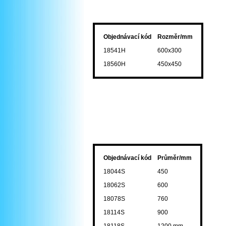
Objednávací kód
Rozměr/mm
18541H
600x300
18560H
450x450
Objednávací kód
Průměr/mm
18044S
450
18062S
600
18078S
760
18114S
900
18118S
1200 mm