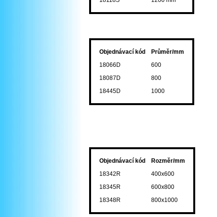
Objednávací kód
Průměr/mm
18066D
600
18087D
800
18445D
1000
Objednávací kód
Rozměr/mm
18342R
400x600
18345R
600x800
18348R
800x1000