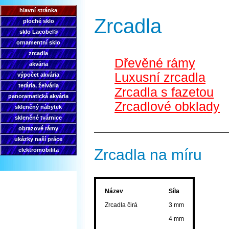
hlavní stránka
Zrcadla
ploché sklo
sklo Lacobel®
ornamentní sklo
zrcadla
Dřevěné rámy
akvária
Luxusní zrcadla
výpočet akvária
terária, želvária
Zrcadla s fazetou
panoramatická akvária
Zrcadlové obklady
skleněný nábytek
skleněné tvárnice
obrazové rámy
ukázky naší práce
Zrcadla na míru
elektromobilita
Název
Síla
Zrcadla čirá
3 mm
4 mm